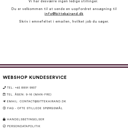
Vi har desværre ingen ledige stillinger.
Du er velkommen til at sende en uopfordret ansøgning til
info@bittekairand.dk
Skriv i emnefeltet i emailen, hvilket job du søger.
WEBSHOP KUNDESERVICE
TEL: +45 8891 9907
TEL. ÅBEN: 9-16 (MAN-FRE)
EMAIL: CONTACT@BITTEKAIRAND.DK
FAQ - OFTE STILLEDE SPØRGSMÅL
HANDELSBETINGELSER
PERSONDATAPOLITIK