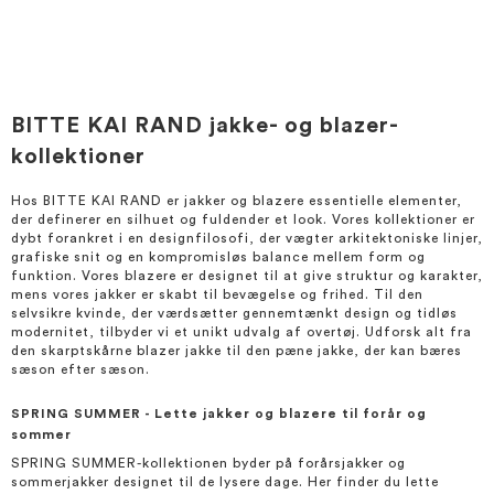
BITTE KAI RAND jakke- og blazer-
kollektioner
Hos BITTE KAI RAND er jakker og blazere essentielle elementer,
der definerer en silhuet og fuldender et look. Vores kollektioner er
dybt forankret i en designfilosofi, der vægter arkitektoniske linjer,
grafiske snit og en kompromisløs balance mellem form og
funktion. Vores blazere er designet til at give struktur og karakter,
mens vores jakker er skabt til bevægelse og frihed. Til den
selvsikre kvinde, der værdsætter gennemtænkt design og tidløs
modernitet, tilbyder vi et unikt udvalg af overtøj. Udforsk alt fra
den skarptskårne blazer jakke til den pæne jakke, der kan bæres
sæson efter sæson.
SPRING SUMMER - Lette jakker og blazere til forår og
sommer
SPRING SUMMER-kollektionen byder på forårsjakker og
sommerjakker designet til de lysere dage. Her finder du lette