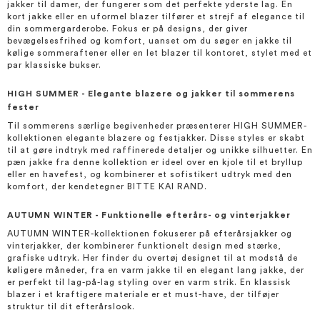
jakker til damer, der fungerer som det perfekte yderste lag. En
kort jakke eller en uformel blazer tilfører et strejf af elegance til
din sommergarderobe. Fokus er på designs, der giver
bevægelsesfrihed og komfort, uanset om du søger en jakke til
kølige sommeraftener eller en let blazer til kontoret, stylet med et
par klassiske bukser.
HIGH SUMMER - Elegante blazere og jakker til sommerens
fester
Til sommerens særlige begivenheder præsenterer HIGH SUMMER-
kollektionen elegante blazere og festjakker. Disse styles er skabt
til at gøre indtryk med raffinerede detaljer og unikke silhuetter. En
pæn jakke fra denne kollektion er ideel over en kjole til et bryllup
eller en havefest, og kombinerer et sofistikert udtryk med den
komfort, der kendetegner BITTE KAI RAND.
AUTUMN WINTER - Funktionelle efterårs- og vinterjakker
AUTUMN WINTER-kollektionen fokuserer på efterårsjakker og
vinterjakker, der kombinerer funktionelt design med stærke,
grafiske udtryk. Her finder du overtøj designet til at modstå de
køligere måneder, fra en varm jakke til en elegant lang jakke, der
er perfekt til lag-på-lag styling over en varm strik. En klassisk
blazer i et kraftigere materiale er et must-have, der tilføjer
struktur til dit efterårslook.